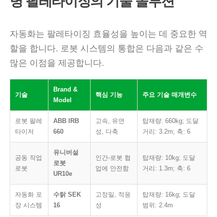
병 팔레타이징의 기술 솔루션
자동화는 팔레타이징 효율성을 높이는 데 중요한 역
할을 합니다. 로봇 시스템의 통합은 다음과 같은 수
많은 이점을 제공합니다.
Brand &
기술
핵심 기능
주요 기술 매개변수
Model
로봇 팔레
ABB IRB
고속, 유연
탑재량: 660kg; 도달
타이저
660
성, 다축
거리: 3.2m; 축: 6
유니버설
공동 작업
인간-로봇 협
탑재량: 10kg; 도달
로봇
로봇
업에 안전함
거리: 1.3m; 축: 6
UR10e
자동화 포
수탉 SEK
고정밀, 적응
탑재량: 16kg; 도달
장 시스템
16
성
범위: 2.4m