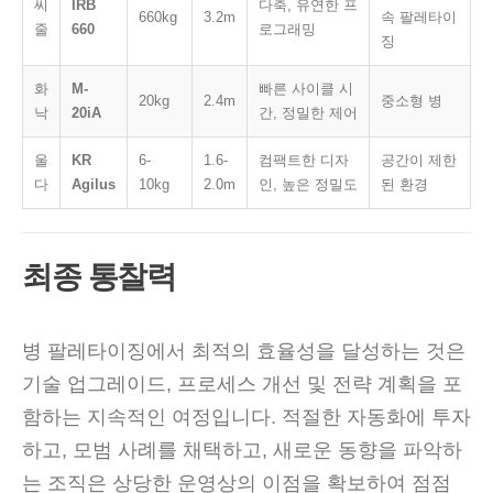
씨
IRB
다축, 유연한 프
660kg
3.2m
속 팔레타이
줄
660
로그래밍
징
화
M-
빠른 사이클 시
20kg
2.4m
중소형 병
낙
20iA
간, 정밀한 제어
울
KR
6-
1.6-
컴팩트한 디자
공간이 제한
다
Agilus
10kg
2.0m
인, 높은 정밀도
된 환경
최종 통찰력
병 팔레타이징에서 최적의 효율성을 달성하는 것은
기술 업그레이드, 프로세스 개선 및 전략 계획을 포
함하는 지속적인 여정입니다. 적절한 자동화에 투자
하고, 모범 사례를 채택하고, 새로운 동향을 파악하
는 조직은 상당한 운영상의 이점을 확보하여 점점