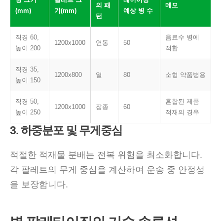
의 패
메모
(mm)
기(mm)
예상 병 수
턴
직경 60,
음료수 병에
1200x1000
연동
50
높이 200
적합
직경 35,
1200x800
열
80
소형 약품병용
높이 150
직경 50,
혼합된 제품
1200x1000
잡종
60
높이 250
적재의 경우
3. 하중분포 및 무게중심
적절한 적재물 분배는 전복 위험을 최소화합니다.
각 팔레트의 무게 중심을 계산하여 운송 중 안정성
을 보장합니다.