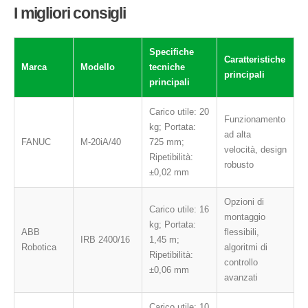
I migliori consigli
Specifiche
Caratteristiche
Marca
Modello
tecniche
principali
principali
Carico utile: 20
Funzionamento
kg; Portata:
ad alta
FANUC
M-20iA/40
725 mm;
velocità, design
Ripetibilità:
robusto
±0,02 mm
Opzioni di
Carico utile: 16
montaggio
kg; Portata:
ABB
flessibili,
IRB 2400/16
1,45 m;
Robotica
algoritmi di
Ripetibilità:
controllo
±0,06 mm
avanzati
Carico utile: 10