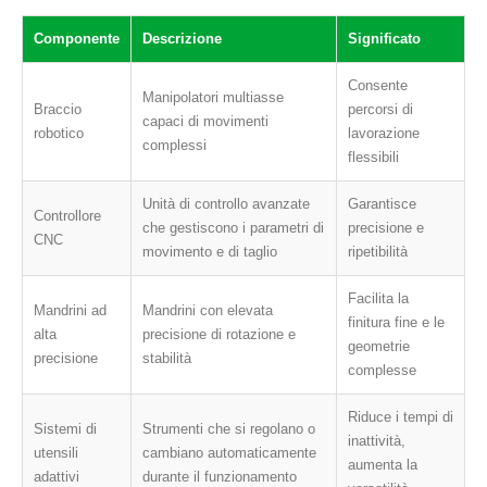
Componente
Descrizione
Significato
Consente
Manipolatori multiasse
Braccio
percorsi di
capaci di movimenti
robotico
lavorazione
complessi
flessibili
Unità di controllo avanzate
Garantisce
Controllore
che gestiscono i parametri di
precisione e
CNC
movimento e di taglio
ripetibilità
Facilita la
Mandrini ad
Mandrini con elevata
finitura fine e le
alta
precisione di rotazione e
geometrie
precisione
stabilità
complesse
Riduce i tempi di
Sistemi di
Strumenti che si regolano o
inattività,
utensili
cambiano automaticamente
aumenta la
adattivi
durante il funzionamento