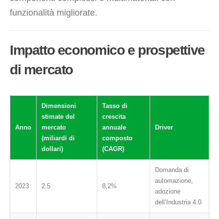
funzionalità migliorate.
Impatto economico e prospettive
di mercato
Dimensioni
Tasso di
stimate del
crescita
Anno
mercato
annuale
Driver
(miliardi di
composto
dollari)
(CAGR)
Domanda di
automazione,
2023
2.5
8,2%
adozione
dell’Industria 4.0