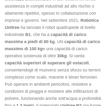
assistenza in compiti industriali ad alto rischio o
altamente ripetitivi, spesso in collaborazione con
imprese e governi. Nel settembre 2021,
Robotica
Unitree
ha lanciato il robot quadrupede di livello
industriale
B1
, che ha a
capacità di carico
massima a piedi di 80 kg
, UN
capacità di carico
massimo di 100 kg
e una capacità di carico
operativo sostenuta di oltre
30kg
. Si vanta
capacità superiori di superare gli ostacoli
,
consentendogli di muoversi senza sforzo su terreni
complessi come scale, macerie e binari ferroviari.
Può operare in ambienti pericolosi, resistere a
condizioni di pioggia e resistere alle infiltrazioni di
polvere, funzionando anche sott'acqua a profondità
fino a
1,2 metri
. Il potenziato
Unitree B2
ora funge