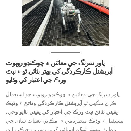
پاور سرنگ جي معائنن ۾ چوڪنڊو روبوٽ
آپريشنل ڪارڪردگي کي بهتر بڻائي ٿو ۽ نيٽ
ورڪ جي اعتبار کي وڌايو
پاور سرنگ جي معائنن ۾ چوڪنڊو روبوٽ جو استعمال
ڪري سگهي ٿو
آپريشنل ڪارڪردگي وڌائڻ ۽ وڌيڪ
يقيني بڻائڻ نيٽ ورڪ جي اعتبار کي يقيني بڻايو وڃي
،
مستقبل ۾ وڌيڪ منظرنامي ۾ امڪاني تعینات سان. جي
مطابق
مسٽر ٽينگ
، اسپائي گروپ تي پروجيڪٽ ليڊ،