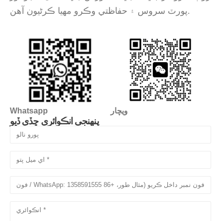
پورٽ سروس ۽ حفاظتي وڪرو مهيا ڪرڻيون آهن.
ويچار
Whatsapp
پنهنجي انڪوائري ڇڏي ڏيو