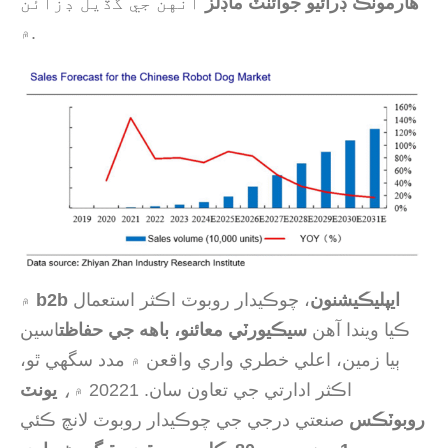
هارمونڪ ڊرائيو جوائنٽ ماڊلز
انهن جي گڏيل ڊزائن
۾.
b2b ايپليڪيشنون
، چوڪيدار روبوٽ اڪثر استعمال
۾
ڪيا ويندا آهن
سيڪيورٽي معائنو، باهه جي حفاظت
اسين
ٻيا زمين، اعلي خطري واري واقعن ۾ مدد سگھي ٿو،
اڪثر ادارتي جي تعاون سان. 20221 ۾،
يونٽ
روبوٽڪس
صنعتي درجي جي چوڪيدار روبوٽ لانچ ڪئي