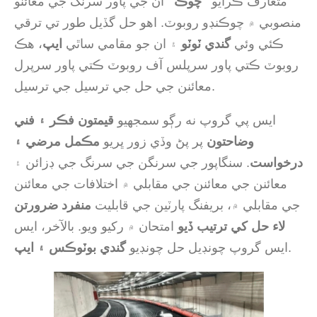
متعارف ڪرايو
"چوڪ"
ان جي پاور سرنگ جي معائنو
منصوبي ۾ چوڪنڊو روبوٽ. اهو حل گڏيل طور تي ترقي
ڪئي وئي
گندي ٽوٽو
۽ ان جو مقامي ساٿي
ايپ
، هڪ
روبوٽ ڪتي پاور سرپلس آف روبوٽ ڪتي پاور سرپرل
معائنن جي حل جي ترسيل جي ترسيل.
ايس پي گروپ نه رڳو سمجهيو
قيمتون فڪر ۽ فني
وضاحتون
پر پڻ وڏي زور ڀريو
مڪمل مرضي ۽
درخواست
. سنگاپور جي سرنگن جي سرنگ جي ڊزائن ۽
معائنن جي معائنن جي مقابلي ۾ اختلافات جي معائنن
جي مقابلي ۾، بريفنگ پارٽين جي قابليت
منفرد ضرورتن
لاء حل کي ترتيب ڏيو
امتحان ۾ رکيو ويو. بالآخر، ايس
.
ايس گروپ چونڊيل حل چونڊيو
گندي بوٽوڪس ۽ ايپ