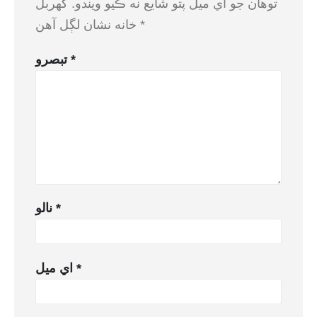
توهان جو اي ميل پتو شايع نه ڪيو ويندو.
گهربل
*
خانه نشان لڳل آهن
*
تبصرو
*
نالو
*
اي ميل