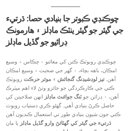
چوڪنڊي ڪبوتر جا بنيادي حصا: ڌرتيء
جي گيئر جو گيئر ينٽڪ ماڊلز ۽ هارمونڪ
ڊرائيو جو گڏيل ماڊلز
چوڪنڊي روبوٽڪ ڪتن کي معائنو ۽ چڪاس ۾ وسيع
امڪان، باهه بچاء، ۽ گهر جي صحبت ۾ وسيع امڪان
آهن.
تيز لوڊشيڊنگ گنجائش ۽ موثر حرڪت
روبوٽڪ
ڪتي جي ڪارڪردگي جو جائزو وٺڻ لاء اهم ميٽرڪ
آهن، ۽ ڊزائن جو
ٽنگ جوائنٽ ماڊلز
انهن صلاحيتن کي
حاصل ڪرڻ بنيادي آهي. گهڻو ڪري دستياب روبوٽ
ڪتي جون شيون بنيادي طور تي استعمال ڪنديون آهن
ڌرتيء جي گيئر کي گھٽائڻ وارو گڏيل ماڊلز
يا مان