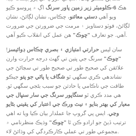
هڪ
6-ڪلوميٽر زير زمين پاور سرنگ
اڳ ۾ ڀروسو ڪيو
ويو آهي
دستي معائنو
، چڪاس، نشان لڳائڻ، نشان
لڳائڻ، فوٽو دستاويز ۽ مرمت جي ضرورتن جي ضرورت
هن عمل کي انقلاب ڪيو آهي.
آهي. جو تعارف
"چوڪ"
سان ليس
حرارتي امتيازي ۽ بصري چڪاس ڊوائيسز
!
"چوڪ"
سرنگ جي ڀتين تي گهٽ درجه حرارت وارن
علائقن کي صحيح طور تي صحيح طور تي سڃاڻڻ جي
نشاندهي ڪري سگهي ٿو
شگاف يا پاڻي جو پتو
جيڪو
طاقت جي ناڪامي يا حادثن جو سبب بڻجي سگهي ٿو.
هي مدد ڪري ٿو
سنگاپور سرنگ جي سار سنڀال جي
معيار کي بهتر بنايو ۽ نيٽ ورڪ جي اعتبار کي يقيني بڻايو
وڃي
. ايس پي گروپ جا عملدار بيان ڪيا ويا ته اهي
ترتيب ڏيڻ جو ارادو ڪن ٿا
"چوڪ"
وڌيڪ منظرنامي ۾
مجموعي طور تي عملي ڪارڪردگي کي وڌائڻ لاء.