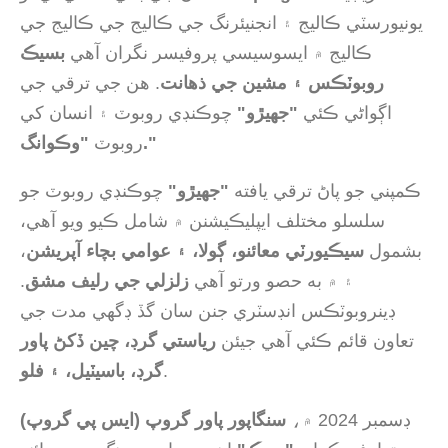
يونيورسٽي ڪاليج ۽ انجنيئرنگ جي ڪاليج جي ڪاليج جي
ڪاليج ۾ ايسوسيسي پروفيسر نگران آهي
بسيڪ
روبوٽڪس ۽ مشين جي ذهانت
. هن جي ترقي جي
اڳواڻي ڪئي
"جهيڙو"
چوڪنڊي روبوٽ ۽ انسان کي
"وڪوانگ."
روبوٽ
ڪمپني جو پاڻ ترقي يافته
"جهيڙو"
چوڪنڊي روبوٽ جو
سلسلو مختلف ايپليڪيشنن ۾ شامل ڪيو ويو آهي،
بشمول
سيڪيورٽي معائنو، ڳولا، ۽ عوامي بچاء آپريشن
،
۽ ۾ به حصو ورتو آهي
زلزلي جي رليف مشق
.
ڊينروبوٽڪس انڊسٽري جنن سان گڏ ڊگهي مدت جي
تعاون قائم ڪئي آهي جيئن
رياستي گرڊ، چين ڏکڻ پاور
.
گرڊ، باسيٽيل، ۽ فلو
ڊسمبر 2024 ۾،
سنگاپور پاور گروپ (ايس پي گروپ)