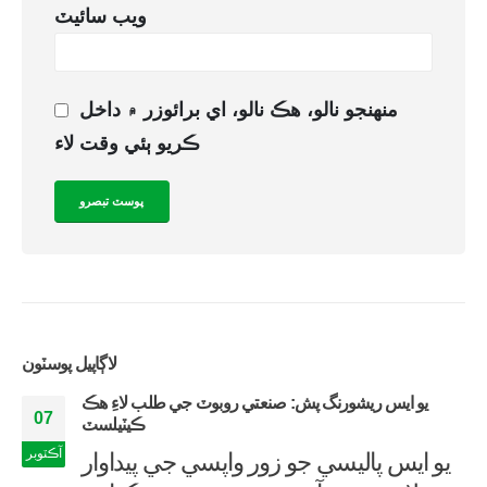
ويب سائيٽ
منهنجو نالو، هڪ نالو، اي برائوزر ۾ داخل
ڪريو ٻئي وقت لاء
لاڳاپيل
پوسٽون
يو ايس ريشورنگ پش: صنعتي روبوٽ جي طلب لاءِ هڪ
07
ڪيٽيلسٽ
آڪٽوبر
يو ايس پاليسي جو زور واپسي جي پيداوار