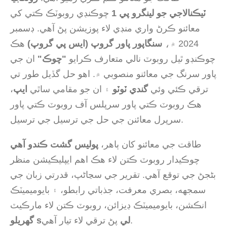
ٽيڪنالاجي جو لينگرو پي 1
چوڪنڊي روبوٽڪ ڪتي کي
معائنو ڪرڻ واري منڊي لاء پوزيشن پڻ آهي. ڊسمبر
2024 ۾،
سنگاپور پاور گروپ (ايس پي گروپ)
هڪ
چوڪنڊو ٿيل روبوٽ نالي متعارف ڪرايو
"چوڪ"
ان جي
پاور سرنگ جي معائنو منصوبي ۾. اهو حل گڏيل طور تي
ترقي ڪئي وئي
گندي ٽوٽو
۽ ان جو مقامي ساٿي
ايپ
،
هڪ روبوٽ ڪتي پاور سرپلس آف روبوٽ ڪتي پاور
سرپرل معائنن جي حل جي ترسيل جي ترسيل.
طاقت جي معائنو کان ٻاهر،
پوليس گشت ڪندو آهي
چوڪيدار روبوٽ ڪتن لاء هڪ اهم ايپليڪيشن منظر
بڻجڻ جي توقع آهي. تقرير جي سڃاڻپ، قدرتي زبان جي
سمجهه، بصري معرفت، جذباتي رابطو، ۽ بايوميميٽڪ
انڪشن، بايوميميٽڪ ڊيزائن، روبوٽ ڪتن لاء مارڪيٽ
پڻ ترقي لاء تيار آهي.
گهريلو sلي