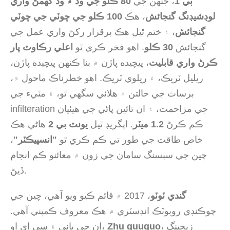
بي 1
، جنهن جي
80 ڪلو جي وڌ ۾ وڌ گھمڻ واري
لوڊشيڊنگ گنجائش
، هڪ
100 ڪلو جي چوٽي جي چوٽي
گنجائش
، ۽ ختم ٿيل هڪ برقرار رکڻ واري عمل جي
گنجائش
30 ڪلو
. اهو فخر ڪري ٿو
اعلي رڪاوٽ پار
ڪرڻ واري قابليت
، پيچيده پاڙن ۾ بنا ڪنهن پيچيده پاڙن،
ريليل ٽريڪ، ۽ ريلوي ٽريڪ. اهو خطرناڪ ماحول ۾،
برسات جي حالتن ۾ هلائي سگهي ٿو، ۽ مٽيء جي
infilteration جي مزاحمت، ۽ ان تائين پاڻي جي هيٺيان
ڪم ڪرڻ
1.2 ميٽر
. اپگريڊ ٿيل
يونٽ بي 2
هاڻي هڪ
خاص طاقت جي طور تي ڪم ڪري ٿو
"انسپيڪٽر"
،
چين جي سبسنگ سامان جي زون ۾ معائنو ڪم انجام
ڏيڻ.
گندي ٽوٽو
، 2017 ۾ قائم ڪيو ويو آهي، چين جي
چوڪنڊي روبوٽڪ انڊسٽري ۾ هڪ معروف ڪمپني آهي.
، زيجينگ
Zhu quuguo
ان جي باني ۽ سي اي او،