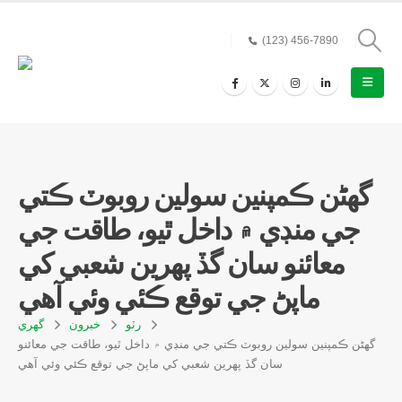
(123) 456-7890
گهڻن ڪمپنين سولين روبوٽ ڪتي
جي منڊي ۾ داخل ٿيو، طاقت جي
معائنو سان گڏ پهرين شعبي کي
ماپڻ جي توقع ڪئي وئي آهي
رٽو
خبرون
گهري
گهڻن ڪمپنين سولين روبوٽ ڪتي جي منڊي ۾ داخل ٿيو، طاقت جي معائنو
سان گڏ پهرين شعبي کي ماپڻ جي توقع ڪئي وئي آهي