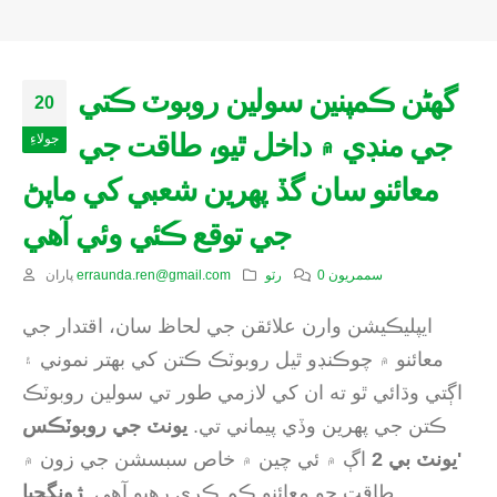
گهڻن ڪمپنين سولين روبوٽ ڪتي
20
جي منڊي ۾ داخل ٿيو، طاقت جي
جولاءِ
معائنو سان گڏ پهرين شعبي کي ماپڻ
جي توقع ڪئي وئي آهي
0 سممريون
رٽو
erraunda.ren@gmail.com
پاران
ايپليڪيشن وارن علائقن جي لحاظ سان، اقتدار جي
معائنو ۾ چوڪنڊو ٿيل روبوٽڪ ڪتن کي بهتر نموني ۽
اڳتي وڌائي ٿو ته ان کي لازمي طور تي سولين روبوٽڪ
ڪتن جي پهرين وڏي پيماني تي.
يونٽ جي روبوٽڪس
'يونٽ بي 2
اڳ ۾ ئي چين ۾ خاص سبسشن جي زون ۾
طاقت جو معائنو ڪم ڪري رهيو آهي.
ژونگجيا