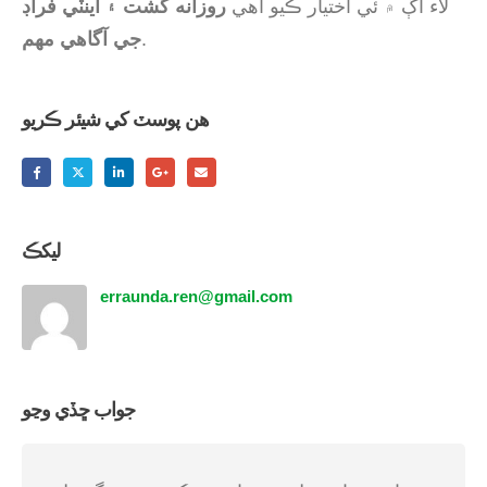
لاء اڳ ۾ ئي اختيار ڪيو آهي
روزانه گشت ۽ اينٽي فراڊ
.
جي آگاهي مهم
ھن پوسٽ کي شيئر ڪريو
ليکڪ
erraunda.ren@gmail.com
جواب ڇڏي وڃو