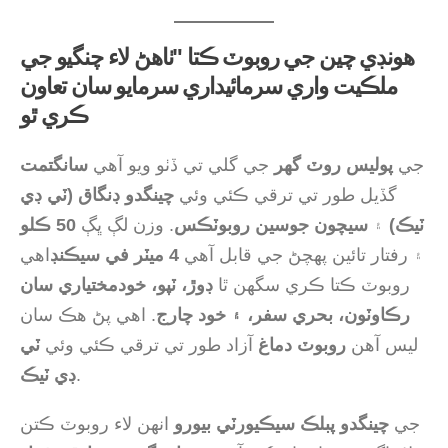
هونڊي چين جي روبوٽ ڪتا "ٺاهڻ لاء چنگيو جي
ملڪيت واري سرمائيداري سرمايو سان تعاون
ڪري ٿو
جي
پوليس روٽ گهر
جي گلي تي ڏٺو ويو آهي
سانگتمت
گڏيل طور تي ترقي ڪئي وئي
چينگدو ڊنگاق (ٽي ڊي
ٽيڪ)
۽
سيچون جوسين روبوٽڪس
. وزن لڳ ڀڳ
50 ڪلو
۽ رفتار تائين پهچڻ جي قابل آهي
4 ميٽر في سيڪنڊ
اهي
روبوٽ ڪتا ڪري سگهن ٿا
ڊوڙ، ٽپو، خودمختياري سان
رڪاوٽون، بحري سفر، ۽ خود چارج
. اهي پڻ هڪ سان
ليس آهن
روبوٽ دماغ
آزاد طور تي ترقي ڪئي وئي
ٽي
.
ڊي ٽيڪ
جي
چينگدو پبلڪ سيڪيورٽي بيورو
انهن لاء روبوٽ ڪتن