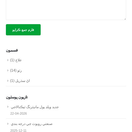
قسمون
علاج
(1)
رٽو
(14)
اڻ سڌريل
(1)
تازيون پوسٽون
جديد ويلڊ پول مانيٽرنگ ٽيڪنالاجي
22-04-2026
صنعتي روبوٽ جي درجه بندي
2025-12-11