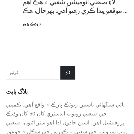
لاءِ صنعتي آٽوميشن شعبي ۾ هڪ اهم
موقعو پيدا ڪري رهيو آهي. بهرحال، هڪ ...
وڌيڪ پڙهو
بلاگ بابت
نائي شنگھائي باسنين ربوٽڪ پارڪ ۾ واقع آهي. ڪمپني
جي صنعتي روبوٽ انڊسٽري کان 50 کان وڌيڪ
پروفيشنل آهن. اسين جادون ادا اهو سٽر اڻيون، صنعتي
روپ سروسز جي شعبي ۽ ڪورس جي شڪل ۾ جوعور