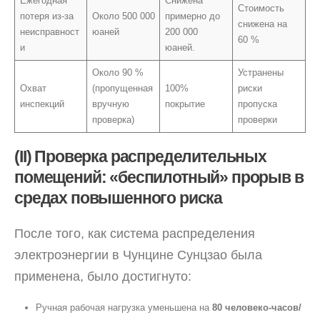
Ежегодная
Снижена
Стоимость
потеря из-за
Около 500 000
примерно до
снижена на
неисправност
юаней
200 000
60 %
и
юаней.
Около 90 %
Устранены
Охват
(пропущенная
100%
риски
инспекций
вручную
покрытие
пропуска
проверка)
проверки
(II) Проверка распределительных
помещений: «беспилотный» прорыв в
средах повышенного риска
После того, как система распределения
электроэнергии в Чунцине Сунцзао была
применена, было достигнуто:
Ручная рабочая нагрузка уменьшена на
80 человеко-часов/