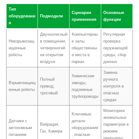
Тип
Сценарии
Основные
оборудовани
Подмодели
применения
функции
я
Двухколесный
Компьютерны
Регулярная
Невзрывозащ
в помещении,
е залы,
проверка
ищенные
четвероногий
общественны
окружающей
роботы
на открытом
е места в
среды, сбор
воздухе
парках
данных
Замена
Химические
Полный
ручного
Взрывозащищ
заводы,
привод,
контроля в
енные роботы
подземные
тросовый
опасных
трубопроводы
средах
Мониторинг
Ключевые
аномальных
Датчики с
детали
Вибрация,
параметров в
автономным
оборудования
Газ, Камера
режиме
питанием
, опасные
реального