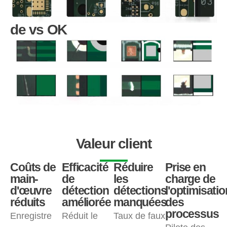
de vs OK
Valeur client
Coûts de
Efficacité
Réduire
Prise en
main-
de
les
charge de
d'œuvre
détection
détections
l'optimisatio
réduits
améliorée
manquées
des
processus
Enregistre
Réduit le
Taux de faux