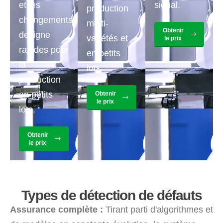
et les
signal.
production
changements
multi-
Obtenir
de ligne
variétés et
le prix
rapides pour
en petits
la
lots.
production
en petits
Obtenir
le prix
lots.
Obtenir
le prix
Types de détection de défauts
Assurance complète :
Tirant parti d'algorithmes et