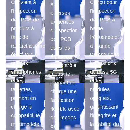
Convient à
Conçu pour
aux
l'inspection
l'inspection
diverses
des PCB de
des PCB à
exigences
produits à
haute
d'inspection
taux de
fréquence et
des PCB
rafraîchissement
à grande
dans les
élevé tels
vitesse dans
équipements
que les
les stations
de contrôle
smartphones
de base 5G
industriel,
et les
et les
prenant en
tablettes,
modules
charge une
prenant en
optiques,
fabrication
charge la
garantissant
flexible avec
compatibilité
l'intégrité et
des modes
multimodèle
la fiabilité du
de