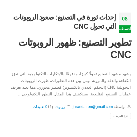
إحداث ثورة في التصنيع: صعود الروبوتات
08
التي تحول CNC
أغسطس
تطوير التصنيع: ظهور الروبوتات
CNC
يشهد مشهد التصنيع تحولًا كبيرًا، مدفوعًا بالابتكارات التكنولوجية التي تعزز
الكفاءة والدقة والمرونة. ومن بين هذه التطورات، ظهرت الروبوتات
التحويلية CNC (التحكم العددي بالكمبيوتر) كعنصر محوري، مما يعيد تعريف
عمليات التصنيع التقليدية. يستكشف هذا المقال التطور التكنولوجي...
بواسطة
jaranda.ren@gmail.com
روبوت
0 تعليقات
اقرأ المزيد...