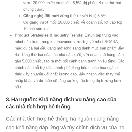
vượt 20.000 chiếc và chiếm 8,5% thị phần, đứng thứ hai
chung cuộc.
Công nghệ đổi mới
đứng thứ tư với tỷ lệ 6,5%.
Cố gắng
vượt mốc 10.000 chiếc về doanh số, lọt vào top
10 nhà sản xuất.
Product Strategies & Industry Trends:
Estun tập trung vào
robot sáu trục, trong khi Inovance vượt trội về robot SCARA,
mặc dù cả hai đều đang mở rộng sang danh mục sản phẩm đầy
đủ. Tầng thứ hai của các nhà sản xuất, với doanh số hàng năm
gần 5.000 chiếc, tạo ra một bối cảnh cạnh tranh nhiều tầng. Các
chính sách hỗ trợ của chính phủ đang tiêu chuẩn hóa ngành,
thúc đẩy chuyển đổi chất lượng cao, đẩy nhanh việc thay thế
nhập khẩu và dự kiến ​​sẽ tăng cường tập trung thị trường hơn
nữa.
3. Hạ nguồn: Khả năng dịch vụ nâng cao của
các nhà tích hợp hệ thống
Các nhà tích hợp hệ thống hạ nguồn đang nâng
cao khả năng đáp ứng và tùy chỉnh dịch vụ của họ