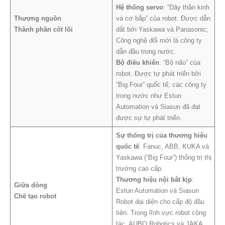
Hệ thống servo
: “Dây thần kinh
Thượng nguồn
và cơ bắp” của robot. Được dẫn
Thành phần cốt lõi
dắt bởi Yaskawa và Panasonic;
Công nghệ đổi mới là công ty
dẫn đầu trong nước.
Bộ điều khiển
: “Bộ não” của
robot. Được tự phát triển bởi
“Big Four” quốc tế; các công ty
trong nước như Estun
Automation và Siasun đã đạt
được sự tự phát triển.
Sự thống trị của thương hiệu
quốc tế
: Fanuc, ABB, KUKA và
Yaskawa (“Big Four”) thống trị thị
trường cao cấp.
Thương hiệu nội bắt kịp
:
Giữa dòng
Estun Automation và Siasun
Chế tạo robot
Robot đại diện cho cấp độ đầu
tiên. Trong lĩnh vực robot cộng
tác, AUBO Robotics và JAKA