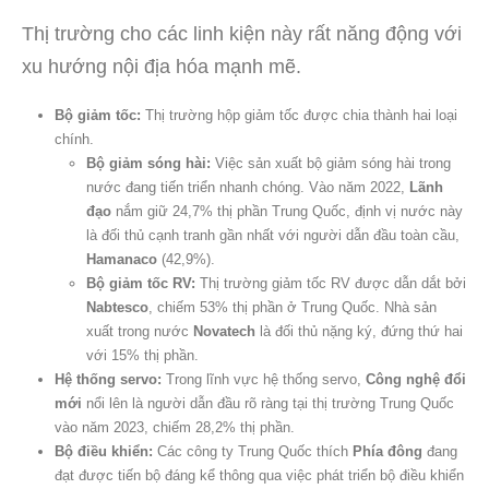
Thị trường cho các linh kiện này rất năng động với
xu hướng nội địa hóa mạnh mẽ.
Bộ giảm tốc:
Thị trường hộp giảm tốc được chia thành hai loại
chính.
Bộ giảm sóng hài:
Việc sản xuất bộ giảm sóng hài trong
nước đang tiến triển nhanh chóng. Vào năm 2022,
Lãnh
đạo
nắm giữ 24,7% thị phần Trung Quốc, định vị nước này
là đối thủ cạnh tranh gần nhất với người dẫn đầu toàn cầu,
Hamanaco
(42,9%).
Bộ giảm tốc RV:
Thị trường giảm tốc RV được dẫn dắt bởi
Nabtesco
, chiếm 53% thị phần ở Trung Quốc. Nhà sản
xuất trong nước
Novatech
là đối thủ nặng ký, đứng thứ hai
với 15% thị phần.
Hệ thống servo:
Trong lĩnh vực hệ thống servo,
Công nghệ đổi
mới
nổi lên là người dẫn đầu rõ ràng tại thị trường Trung Quốc
vào năm 2023, chiếm 28,2% thị phần.
Bộ điều khiển:
Các công ty Trung Quốc thích
Phía đông
đang
đạt được tiến bộ đáng kể thông qua việc phát triển bộ điều khiển