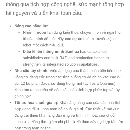
thông qua tích hợp công nghệ, sức mạnh tổng hợp
tài nguyên và triển khai toàn cầu.
Nâng cao năng lực:
Nhóm Tuopu
tận dụng kiến ​​thức chuyên môn về ngành ô
tô của mình để thúc đẩy các dự án thiết bị truyền động
robot một cách hiệu quả.
Điều khiển thông minh Sanhua
has established
subsidiaries and built R&D and production bases to
strengthen its integrated solution capabilities.
Nhu cầu tùy chỉnh:
Việc áp dụng các thành phần tiên tiến như
động cơ dạng cốc trong các tình huống có độ chính xác cao (ví
dụ: 12 bộ phận được sử dụng trong một tay Tesla Optimus)
đang tạo ra nhu cầu về các giải pháp tích hợp phức tạp và tùy
chỉnh hơn.
Tối ưu hóa chuỗi giá trị:
Khả năng nâng cao của các nhà tích
hợp đang tối ưu hóa toàn bộ chuỗi giá trị. Các thiết kế mô-đun
đang cải thiện khả năng đáp ứng và tính linh hoạt của chuỗi
cung ứng đồng thời giảm chi phí, từ đó thúc đẩy sự hợp tác lớn
hơn trong toàn ngành.