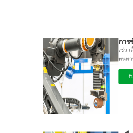
การข
เช่น เ
ทนทาน
รั