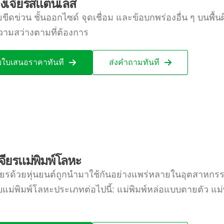
่องเจียรสแตนเลส
ีดข่วน ชั้นออกไซด์ จุดเชื่อม และข้อบกพร่องอื่น ๆ บนพื้น
ามสว่างตามที่ต้องการ
บใบเสนอราคาทันที
ส่งคำถามทันที
จียรแม่พิมพ์โลหะ
ียรด้วยหุ่นยนต์ถูกนำมาใช้กันอย่างแพร่หลายในอุตสาหกรร
แม่พิมพ์โลหะประเภทต่อไปนี้: แม่พิมพ์หล่อแบบตายตัว แม่พิมพ์