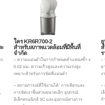
ใคร KR6R700-2
ย
ระ
สำหรับสภาพแวดล้อมที่มีพื้นที่
ส
จำกัด
ร
ก.
– ความแม่นยำในการกำหนดตำแหน่งซ้ำ ±
– 
0.02 มม. ความเร็วสูงและความเร่งสูง
ยา
เหมาะสำหรับการขัดที่แม่นยำ
ง
– สถานการณ์ที่ใช้งานได้: การเจียรและ
– 
,
การขัดเงาชิ้นส่วนขนาดเล็ก อุปกรณ์
เล
ม
อิเล็กทรอนิกส์ 3C และอุปกรณ์ทางการ
ก