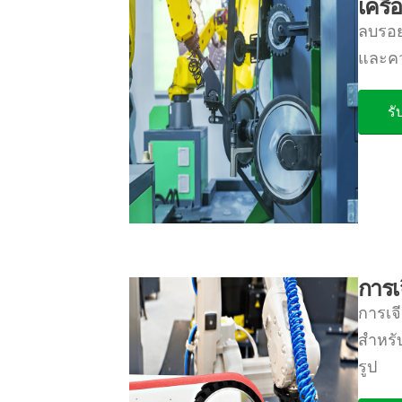
เครื
ลบรอยข
และคว
รั
การเ
การเจ
สำหรับ
รูป