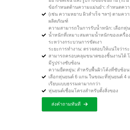
อย่างชัดเจน และรูปร่างของชิ้นงาน (ระนา
ข้อกำหนดด้านความแม่นยำ: กำหนดความ
(เช่น ความหยาบ ผิวสำเร็จ ฯลฯ) ตามควา
ผลิตภัณฑ์
ความสามารถในการรับน้ำหนัก: เลือกหุ่
น้ำหนักที่เหมาะสมตามน้ำหนักของเครื่อ
ระหว่างกระบวนการขัดเงา
ระยะการทำงาน: ตรวจสอบให้แน่ใจว่าระ
สามารถครอบคลุมขนาดของชิ้นงานได้ โ
มีรูปร่างซับซ้อน
ความยืดหยุ่น: สำหรับพื้นผิวโค้งที่ซับซ้
เลือกหุ่นยนต์ 6 แกน ในขณะที่หุ่นยนต์
เรียบแบบธรรมดามากกว่า
หุ่นยนต์เชื่อมโครงสำหรับตั้งสิ่งของ
ส่งคำถามทันที