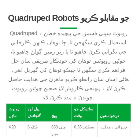
Quadruped Robots جو مقابلو ڪريو
Quadruped روبوٽ سڀني قسمن جي پيچيده خطن ۾
استعمال ڪري سگھجن ٿا. ڇا توهان ڪنهن ڪارخاني
جي نگراني ڪرڻ چاهيو ٿا يا زير زمين ڳولڻ چاهيو ٿا،
چوٿين روبوٽس توهان کي خودڪار طريقي سان حل
فراهم ڪري سگھن ٿا جيڪو توهان کي گهربل آهي.
ھاڻي اسان سان رابطو ڪريو ماهرن جي ھدايت حاصل
ڪرڻ لاءِ ۽ پنھنجي ڪاروبار لاءِ صحيح چوٿين روبوٽ
چونڊڻ ۾ مدد ڪرڻ لاءِ.
سائيڪل جو
پيل لوڊ
روبوٽ
درخواستون
وقت
پهچ
گنجائش
ماڊل
چنبڙائي ، مجلس
0.35 سيڪنڊ
650 ملي
6 ڪلو
X20
ميٽر