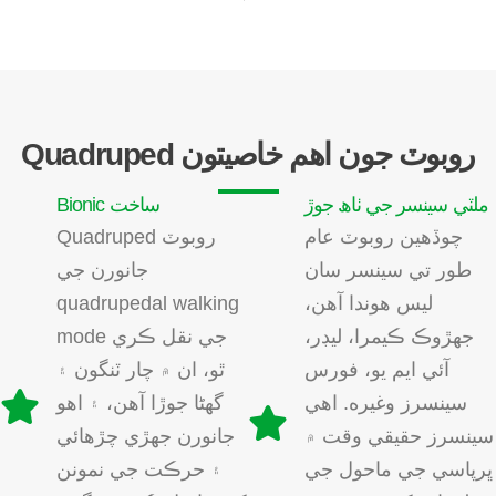
Quadruped روبوٽ جون اهم خاصيتون
ملٽي سينسر جي ٺاھ جوڙ
Bionic ساخت
چوڏهين روبوٽ عام
Quadruped روبوٽ
طور تي سينسر سان
جانورن جي
ليس هوندا آهن،
quadrupedal walking
جهڙوڪ ڪيمرا، ليڊر،
mode جي نقل ڪري
آئي ايم يو، فورس
ٿو، ان ۾ چار ٽنگون ۽
سينسرز وغيره. اهي
گھڻا جوڙا آھن، ۽ اھو
سينسرز حقيقي وقت ۾
جانورن جھڙي چڙھائي
ڀرپاسي جي ماحول جي
۽ حرڪت جي نمونن