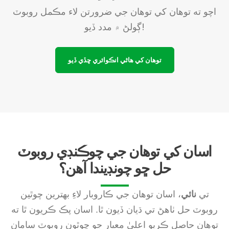
اچو ته توهان کي توهان جي ضرورتن لاء مڪمل روبوٽ
ڳولڻ ۾ مدد ڏيو!
توهان کي هاڻي انڪوائري ڇڏي ڏيو
اسان کي توهان جي چوڪنڊي روبوٽ
حل ڇو چونڊيندا آهن؟
تي
نائي
، اسان توهان جي ڪاروبار لاءِ بهترين چوٿين
روبوٽ حل ٺاهڻ تي ڌيان ڏيون ٿا. اسان پڪ ڪريون ٿا ته
توهان حاصل ڪريو اعليٰ معيار جو چوٿون روبوٽ سامان