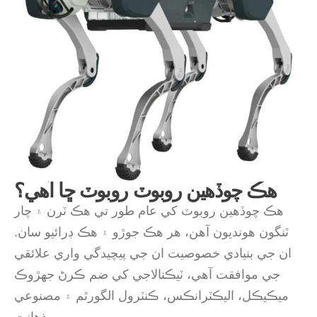
هڪ چوڏهين روبوٽ روبوٽ ڇا آهي؟
هڪ چوڏهين روبوٽ کي عام طور تي هڪ ٽرن ۽ چار
ٽنگون هونديون آهن، هر هڪ جوڙو ۽ هڪ ڊرائيو سان.
ان جي بنيادي خصوصيت ان جي پيچيدگي واري علائقي
جي موافقت آهي، ٽيڪنالاجي کي ضم ڪرڻ جهڙوڪ
ميڪيڪل، اليڪٽرانڪس، ڪنٽرول الگورٿم ۽ مصنوعي