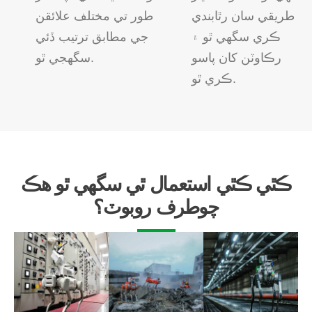
طريقي سان رٿابندي
طور تي مختلف علائقن
ڪري سگهي ٿو ۽
جي مطابق ترتيب ڏئي
رڪاوٽن کان پاسو
سگهجي ٿو.
ڪري ٿو.
ڪٿي ڪٿي استعمال ٿي سگهي ٿو هڪ
چوطرف روبوٽ؟