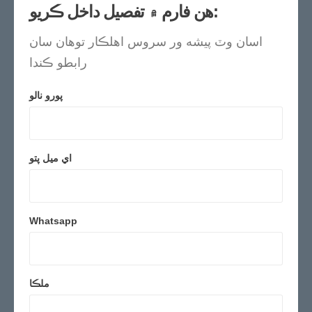
هن فارم ۾ تفصيل داخل ڪريو:
اسان وٽ پيشه ور سروس اهلڪار توهان سان
رابطو ڪندا
پورو نالو
اي ميل پتو
Whatsapp
ملڪا