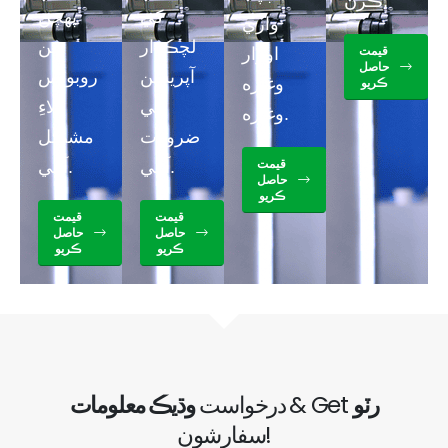
ڪرڻ.
کي
پهچڻ
واري
لچڪدار
ٻين
اوزار
قيمت
حاصل
آپريشن
روبوٽس
وغيره
ڪريو
جي
لاءِ
وغيره.
ضرورت
مشڪل
آهي.
آهي.
قيمت
حاصل
ڪريو
قيمت
قيمت
حاصل
حاصل
ڪريو
ڪريو
رٽو
& Get
وڌيڪ معلومات
درخواست
سفارشون!