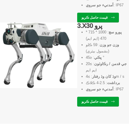
: IP67
آمدنيء جو سروي
قيمت حاصل ڪريو
3.X30 پرو
پورو سڄ
: 1000 * 715 *
470 (ايم ايم)
وزن جو وزن
: 59 ڪلو
(بشمول بيٽري)
: ≤45 °
پڪي
جي قدمن / رڪاوٽون
: ≥20
ايم ايم
: ≥4m / s
وڌ کان وڌ رفتار
برداشت
: 2.5-4 ڪلاڪ
: IP67
آمدنيء جو سروي
قيمت حاصل ڪريو