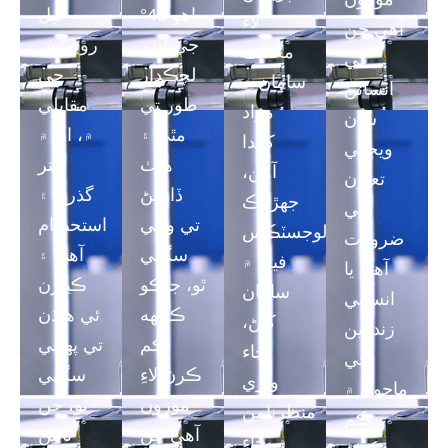
اهو 45°
ٿيل
لاء
آهي جن
جي اندر
روبوٽس
مختلف
کي
لچڪدار
جي
سامان ۽
انسانن
طور تي
مقابلي
مواد
سان
مٿي ۽
۾، ان ۾
کڻندا
ويجهي
هيٺ
بهتر
آهن،
تعاون
ڏاڪڻ
گذرڻ ۽
جهڙوڪ
جي
تي وڃي
استحڪام
لوجسٽڪس
ضرورت
سگهي
آهي ۽
فيلڊ ۾
آهي يا
ٿو، جيڪو
ڪيترن
سامان
انساني
ڪجهه
ئي هنڌن
کڻڻ،
زندگين
ڪم
تي پهچي
بچاء
جي
ڪرڻ لاءِ
سگهي
واري
ماحول ۾
موزون
ٿو، جن
منظرنامن
ڪم
آهي جن
تائين
۾ بچاء