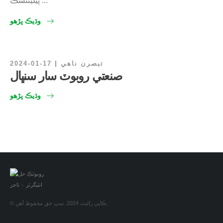
پیلينٽسڪ ...
وڌيڪ پڙهو
تبصرن ناهي
2024-01-17
صنعتي روبوٽ سار سنڀال
وڌيڪ پڙهو
© ڪاپي رائيٽ 2024. سڀ حق محفوظ آهن.