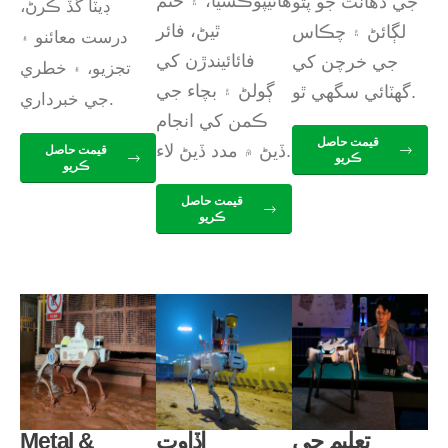
هائيپوڪسيا، ۽ ختم
جي ذهانت جو پتو
ڊيٽا گڏ ڪرڻ،
ٿيڻ، فائر
لڳائڻ ۽ چڪاس
درست معائنو ۽
فائائيندڙن کي
جي خرچن کي
تجزيو، ۽ خطري
ڳولڻ ۽ بچاء جي
گھٽائي سگھي ٿو.
جي خبرداري.
ڪمن کي انجام
قيمت حاصل
ڏيڻ ۾ مدد ڏيڻ لاء.
قيمت حاصل
ڪريو
ڪريو
قيمت حاصل
ڪريو
تعليم جي
اڏاوت
Metal &