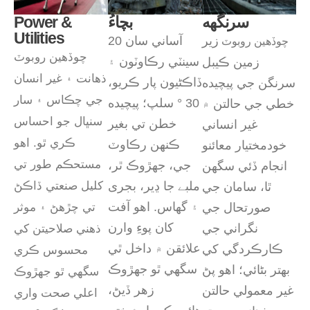
سرنگهه
بچاءُ
Power &
Utilities
زير
آساني سان 20
چوڏهين روبوٽ
چوڏهين روبوٽ
سينٽي رڪاوٽون ۽
زمين ڪيبل
ذهانت ۽ غير انسان
ڏاڪڻيون پار ڪريو،
سرنگن جي پيچيده
جي چڪاس ۽ سار
30 ° سلپ؛ پيچيده
خطي جي حالتن ۾
سنڀال جو احساس
خطن تي بغير
غير انساني
ڪري ٿو. اهو
ڪنهن رڪاوٽ
خودمختيار معائنو
مستحڪم طور تي
جي، جهڙوڪ ٿر،
انجام ڏئي سگھن
ملبے جا ڍير، بجری
کليل صنعتي ڏاڪڻ
ٿا، سامان جي
۽ گھاس. اهو آفت
صورتحال جي
تي چڙهڻ ۽ موثر
کان پوءِ وارن
نگراني جي
ذھني صلاحيتن کي
علائقن ۾ داخل ٿي
ڪارڪردگي کي
محسوس ڪري
سگهي ٿو جهڙوڪ
بهتر بڻائي؛ اهو پڻ
سگھي ٿو جهڙوڪ
زهر ڏيڻ،
غير معمولي حالتن
اعلي صحت واري