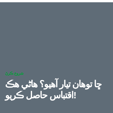
شروع ڪرڻ
ڇا توهان تيار آهيو؟ هاڻي هڪ
اقتباس حاصل ڪريو!