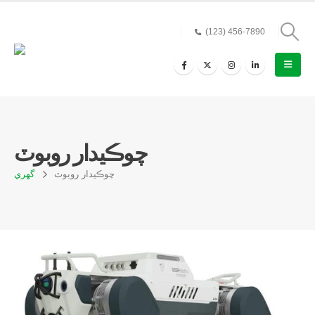
(123) 456-7890
چوڪيدار روبوٽ
چوڪيدار روبوٽ
گهري