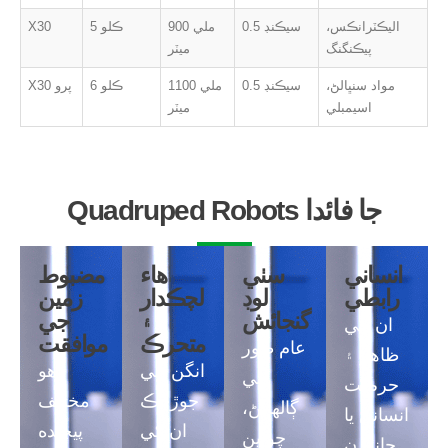
اليڪٽرانڪس،
0.5 سيڪنڊ
900 ملي
5 ڪلو
X30
پيڪنگنگ
ميٽر
مواد سنڀالڻ،
0.5 سيڪنڊ
1100 ملي
6 ڪلو
X30 پرو
اسيمبلي
ميٽر
Quadruped Robots جا فائدا
انساني
سٺي
هاء
مضبوط
رابطي
لوڊ
لچڪدار
زمين
گنجائش
۽
جي
ان جي
متحرڪ
موافقت
عام طور
ظاهر ۽
انگن جي
اهو
تي
حرڪت
جوڙجڪ
مختلف
ڳالهائڻ،
انسانن يا
ان کي
پيچيده
چوٿين
جانورن