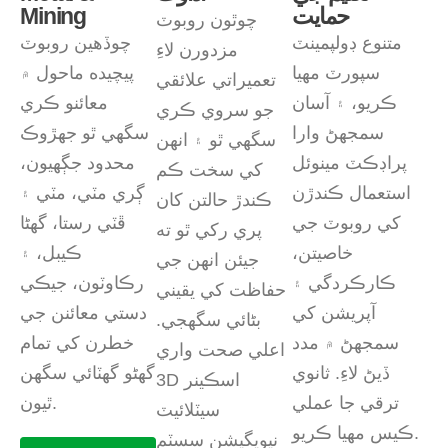
حمايت
Mining
چوٿون روبوٽ
متنوع ڊولپمينٽ
چوڏهين روبوٽ
مزدورن لاءِ
سپورٽ مهيا
پيچيده ماحول ۾
تعميراتي علائقي
ڪريو، ۽ آسان
معائنو ڪري
جو سروي ڪري
سمجھڻ وارا
سگهي ٿو جهڙوڪ
سگهي ٿو ۽ انهن
پراڊڪٽ مينوئل
محدود جڳهيون،
کي سخت ڪم
استعمال ڪندڙن
ڳري مٽي، مٽي ۽
ڪندڙ حالتن کان
کي روبوٽ جي
ڦٽي رستا، گھڻا
پري رکي ٿو ته
خاصيتن،
ڪيبل، ۽
جيئن انهن جي
ڪارڪردگي ۽
رڪاوٽون، جيڪي
حفاظت کي يقيني
آپريشن کي
دستي معائنن جي
بڻائي سگهجي.
سمجھڻ ۾ مدد
خطرن کي تمام
اعلي صحت واري
ڏيڻ لاءِ. ثانوي
گهڻو گهٽائي سگهن
3D اسڪينر
ترقي جا عملي
ٿيون.
سيٽلائيٽ
ڪيس مهيا ڪريو.
نيويگيشن سسٽم