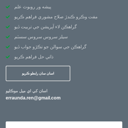
پيشه ور روبوٽ علم
مفت وڪرو ڪندڙ صلاح مشوري فراهم ڪريو
گراهڪن لاء آپريشن جي تربيت ڏيو
سيلز سروس سروس سسٽم
گراهڪن جي سوالن جو تڪڙو جواب ڏيو
ذاتي حل فراهم ڪريو
اسان سان رابطو ڪريو
اسان کي اي ميل موڪليو
erraunda.ren@gmail.com