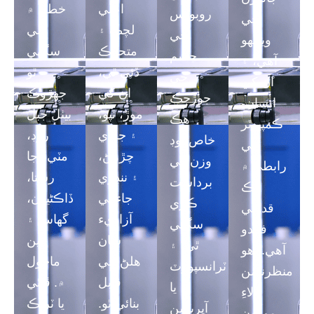
اعلي
خطن ۾
روبوٽس
جي
لچڪ ۽
هلي
جي
ويجھو
متحرڪ
سگهي
جسم
آهي، ۽
ڏئي ٿي،
ٿو
جي
ان کي
ان کي
جهڙوڪ
جوڙجڪ
انسان-
موڙ، ٽپو،
بيٺل جبل
هڪ
ڪمپيوٽر
۽ جلدي
روڊ،
خاص لوڊ
جي
چڙهڻ،
مٽيءَ جا
وزن کي
رابطي ۾
۽ ننڍڙي
رستا،
برداشت
هڪ
جاء تي
ڏاڪڻيون،
ڪري
قدرتي
آزاديء
گھاس ۽
سگهي
فائدو
سان
ٻين
ٿي، ۽
آهي. اهو
هلڻ جي
ماحول
ٽرانسپورٽ
منظرنامن
قابل
۾. ڦيٿي
يا
لاءِ
بنائي ٿو.
يا ٽريڪ
آپريشن
موزون