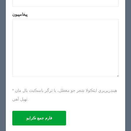
پيغامپيون
* هينڊريريري ايٿڪولا شعر جو معطل، يا ٽرگر باسڪيٽ بال مان
ٺهيل آهي.