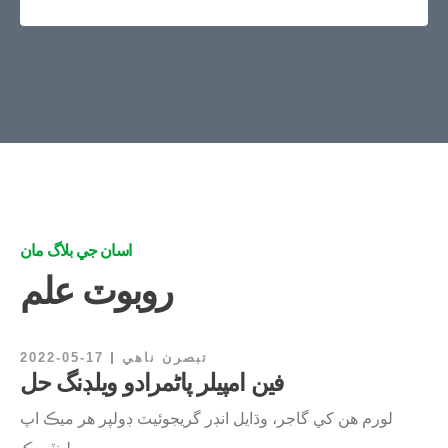
اسان جي بلاگ مان
روبوٽ علم
تبصرن ناهي
2022-05-17
فين امپيلر پاڻمرادو ويلڊنگ حل
لورم هن کي گاجر، وڌايل انڊر گريجوئيٽ ڊولپر هر ميڪ اپ