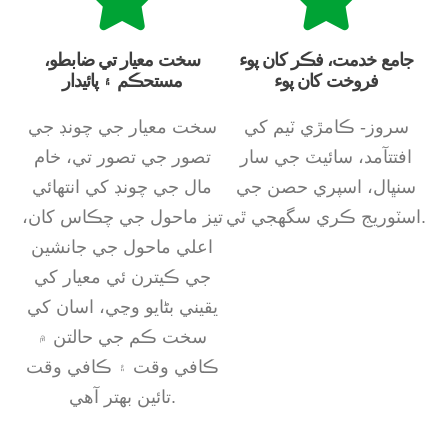
جامع خدمت، فڪر کان پوء
سخت معيار تي ضابطو،
فروخت کان پوء
مستحڪم ۽ پائيدار
سروز- ڪامڙي ٽيم کي
سخت معيار جي چونڊ جي
افتتآمد، سائيٽ جي سار
تصور جي تصور تي، خام
سنڀال، اسپري حصن جي
مال جي چونڊ کي انتهائي
اسٽوريج ڪري سگهجي ٿي.
تيز ماحول جي چڪاس کان،
اعلي ماحول جي جانشين
جي ڪيترن ئي معيار کي
يقيني بڻايو وڃي، اسان کي
سخت ڪم جي حالتن ۾
ڪافي وقت ۽ ڪافي وقت
تائين بهتر آهي.