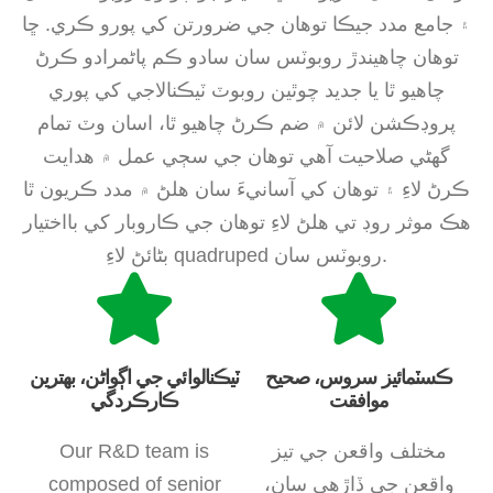
۽ جامع مدد جيڪا توهان جي ضرورتن کي پورو ڪري. ڇا
توھان چاھيندڙ روبوٽس سان سادو ڪم پاڻمرادو ڪرڻ
چاھيو ٿا يا جديد چوٿين روبوٽ ٽيڪنالاجي کي پوري
پروڊڪشن لائن ۾ ضم ڪرڻ چاھيو ٿا، اسان وٽ تمام
گھڻي صلاحيت آھي توھان جي سڄي عمل ۾ ھدايت
ڪرڻ لاءِ ۽ توھان کي آسانيءَ سان ھلڻ ۾ مدد ڪريون ٿا
ھڪ موثر روڊ تي ھلڻ لاءِ توھان جي ڪاروبار کي بااختيار
بڻائڻ لاءِ quadruped روبوٽس سان.
ڪسٽمائيز سروس، صحيح
ٽيڪنالوائي جي اڳواڻن، بهترين
موافقت
ڪارڪردگي
مختلف واقعن جي تيز
Our R&D team is
واقعن جي ڏاڙهي سان،
composed of senior