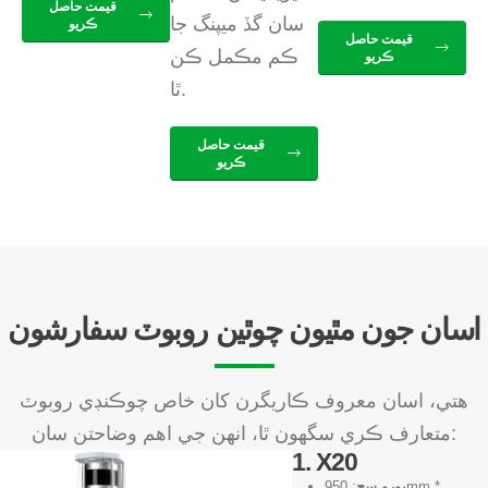
قيمت حاصل
سان گڏ ميپنگ جا
ڪريو
قيمت حاصل
ڪم مڪمل ڪن
ڪريو
ٿا.
قيمت حاصل
ڪريو
اسان جون مٿيون چوٿين روبوٽ سفارشون
هتي، اسان معروف ڪاريگرن کان خاص چوڪنڊي روبوٽ
متعارف ڪري سگهون ٿا، انهن جي اهم وضاحتن سان:
1. X20
پورو سڄ
: 950mm *