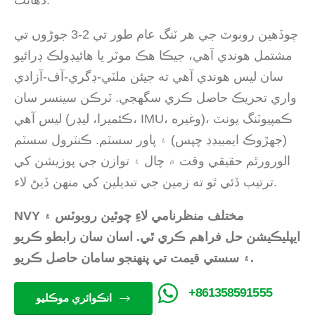
ذهانت.
چوڏهين روبوٽ جي هر ٽنگ عام طور تي 2-3 جوڑوں تي
مشتمل هوندي آهي، جيڪا هڪ موٽر يا هائيڊولڪ ڊرائيو
سان ليس هوندي آهي ته جيئن ملٽي-ڊگري-آف-آزادي
واري تحريڪ حاصل ڪري سگهجي. ٽرڪن سينسر سان
ليس آهي (ڪئميرا، ليڊر، IMU، وغيره)، ڪمپيوٽنگ يونٽ
(جهڙوڪ ايمبيڊڊ چپس) ۽ پاور سسٽم. ڪنٽرول سسٽم
الورورٿم حقيقي وقت ۾ چال ۽ توازن جي پوزيشن کي
ترتيب ڏئي ٿو ته زمين جي تبديلين کي منهن ڏيڻ لاء.
NVY مختلف منظرنامي لاءِ چوٿين روبوٽس ۽
ايپليڪيشن حل فراهم ڪري ٿي. اسان سان رابطو ڪريو
۽ سستي قيمت تي پنهنجو سامان حاصل ڪريو.
+861358591555
انڪوائري موڪليو