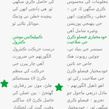
معلومات کي محسوس
کي حاصل ڪري سگھي
ڪري سگھن ٿا، جن ۾
ٿو. هي ڍانچي انهن کي
خطي، رڪاوٽون، انهن
پيچيده خطن تي وڌيڪ
جي پنهنجي پوزيشن
موبائل بڻائي ٿو.
وغيره شامل آهن.
خودمختياري فيصلو ڪرڻ
ڪمپليڪس موشن
جي صلاحيت
ڪنٽرول
سينسر جي بنياد تي،
درست حرڪت ڪنٽرول
چوٿين روبوٽ هڪ
الگورتھم جي ضرورت
خاص حد تائين
آھي چار پيرن جي
خودمختيار فيصلو ڪرڻ
حرڪت کي منظم
جي صلاحيت رکي ٿو.
ڪرڻ لاءِ مستحڪم
اهو ٺاهيل الگورتھم ۽
ھلڻ، موڙ، تيز رفتاري،
ماڊل ذريعي ماحول جو
گھٽجڻ ۽ ٻين عملن کي
تجزيو ۽ فيصلو ڪري
حاصل ڪرڻ لاءِ. ساڳئي
سگهي ٿو، ۽ خودمختيار
وقت، گيٽ کي لچڪدار