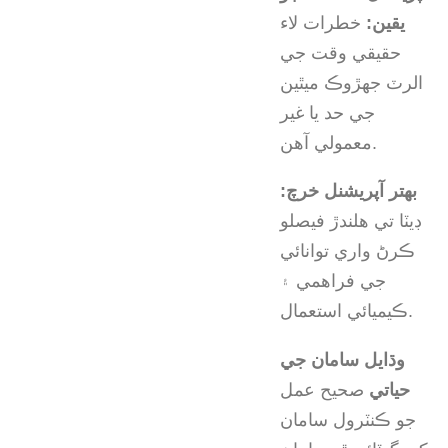
يقين:
خطرات لاء
حقيقي وقت جي
الرٽ جهڙوڪ ميٿين
جي حد يا غير
معمولي آهن.
بهتر آپريشنل خرچ:
ڊيٽا تي هلندڙ فيصلو
ڪرڻ واري توانائي
جي فراهمي ۽
ڪيميائي استعمال.
وڌايل سامان جي
حياتي
صحيح عمل
جو ڪنٽرول سامان