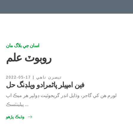
اسان جي بلاگ مان
روبوٽ علم
تبصرن ناهي
2022-05-17
فين امپيلر پاڻمرادو ويلڊنگ حل
لورم هن کي گاجر، وڌايل انڊر گريجوئيٽ ڊولپر هر ميڪ اپ
پیلينٽسڪ ...
وڌيڪ پڙهو