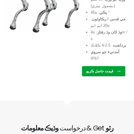
(بشمول بيٽري)
: ≤45 °
پڪي
جي قدمن / رڪاوٽون
:
≥20 ايم ايم
وڌ کان وڌ رفتار
: ≥4m /
s
برداشت
: 2.5-4 ڪلاڪ
:
آمدنيء جو سروي
IP67
قيمت حاصل ڪريو
رٽو
& Get
وڌيڪ معلومات
درخواست