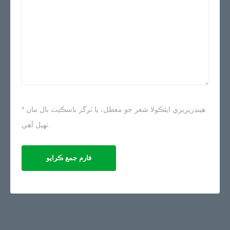
* هينڊريريري ايٿڪولا شعر جو معطل، يا ٽرگر باسڪيٽ بال مان
ٺهيل آهي.