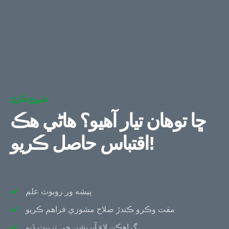
شروع ڪرڻ
ڇا توهان تيار آهيو؟ هاڻي هڪ
اقتباس حاصل ڪريو!
پيشه ور روبوٽ علم
مفت وڪرو ڪندڙ صلاح مشوري فراهم ڪريو
گراهڪن لاء آپريشن جي تربيت ڏيو