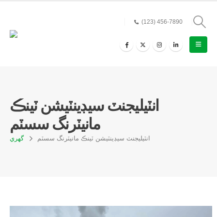
(123) 456-7890
انٽيليجنٽ سيڊينٽيشن ٽينڪ
مانيٽرنگ سسٽم
انٽيليجنٽ سيڊينٽيشن ٽينڪ مانيٽرنگ سسٽم
گهري