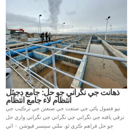
ذهانت جي نگراني جو حل: جامع ڊجيٽل
انتظام لاء جامع انتظام
نيو فضول پاڻي جي صنعت جي صنعتن جي ترڪيب جي
ترقي يافته جي نگراني جي نگراني جي نگراني واري حل
جو حل فراهم ڪري ٿو. ملٽي سينسر فيوشن ۽ اٽي