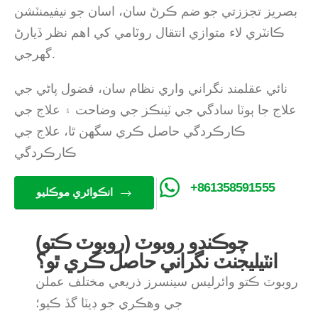
بصريز تجززتي جو ضم ڪرڻ سان، اسان جو نيفيمنٽشن
ڪانٽري لاء متوازي انتقال روٽامي کي اهم نظر ڏيارڻ
گهرجي.
نائي عقلمند نگراني واري نظام سان، فضول پاڻي جي
علاج جا ٻوٽا سادگي جي ٽينڪز جي وضاحت ۽ علاج جي
ڪارڪردگي حاصل ڪري سگھن ٿا، علاج جي
ڪارڪردگي
+861358591555
انڪوائري موڪليو
چوڪنڊو روبوٽ (روبوٽ ڪتو)
انٽيليجنٽ نگراني حاصل ڪري ٿو؟
روبوٽ ڪتو وائرليس سينسرز ذريعي مختلف عملن
جي وهڪري جو ڊيٽا گڏ ڪيو؛