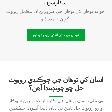
سفارشون!
اچو ته توهان کي توهان جي ضرورتن لاء مڪمل روبوٽ
ڳولڻ ۾ مدد ڏيو!
توهان کي هاڻي انڪوائري ڇڏي ڏيو
اسان کي توهان جي چوڪنڊي روبوٽ
حل ڇو چونڊيندا آهن؟
تي
نائي
، اسان توهان جي ڪاروبار لاء بهترين سهڪار
وارو روبوٽ حل ٺاهڻ تي ڌيان ڏيندا آهيون. جيڪڏهن