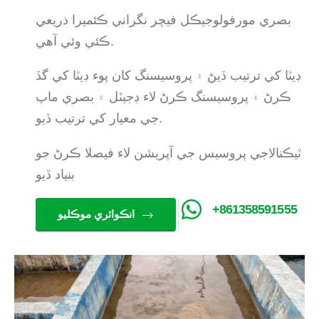
بصري مورفولوجيڪل فيچر نگراني ڪئميرا ذريعي
ڪئي وئي آهي.
ڊيٽا کي ترتيب ڏيڻ ۽ پروسيسنگ کان پوء ڊيٽا کي گڏ
ڪرڻ ۽ پروسيسنگ ڪرڻ لاء ڊجيٽل ۽ بصري ماپ
جي معيار کي ترتيب ڏيو.
ٽيڪنالاجي پروسيس جي آپريشن لاء فيصلا ڪرڻ جو
بنياد ڏيو
+861358591555
انڪوائري موڪليو