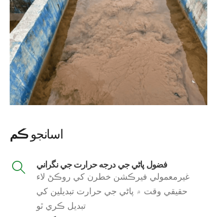
اسانجو
ڪم
فضول پاڻي جي درجه حرارت جي نگراني
غيرمعمولي فيرڪشن خطرن کي روڪڻ لاء
حقيقي وقت ۾ پاڻي جي حرارت تبديلين کي
تبديل ڪري ٿو