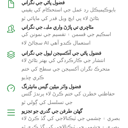
فضول پاڻي جي نگراني
بايوڪيميڪل رد عمل جي استحڪام کي يقيني
بڻائڻ لاء پي ايڇ ويل قدر کي ماپائي ٿو
مٿاڇري تي ڀاڙڻ واري ملبے جي نگراني
اسڪيم جي قسمن ۽ تقسيم جي نمونن کي
سڃاڻڻ لاء AI استعمال ڪندو آهي
فضول پاڻي جي آڪسيجن ليول جي نگراني
انتشار جي ڪارڪردگي کي بهتر بڻائڻ لاء
متحرڪ نگران آکسيجن جي سطح کي ختم
ڪري ڇڏيو
فضول واٽر ميٿين گيس مانيٽرنگ
حفاظتي خطرن کي ختم ڪرڻ لاء ٻرندڙ گئس
جي تسلسل کي ڳولي ٿو
گھڻن طرفن جي گدري جو تجزيو
بصري ۽ چشمي جي ٽيڪنالاجي کي گڏ ڪرڻ لاء
بصري ۽ چشمي جي ٽيڪنالاجي کي گڏ ڪري ٿو