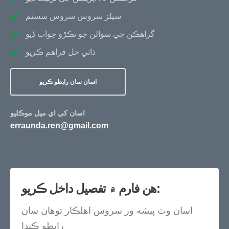
سيلز سروس سروس سسٽم
گراهڪن جي سوالن جو تڪڙو جواب ڏيو
ذاتي حل فراهم ڪريو
اسان سان رابطو ڪريو
اسان کي اي ميل موڪليو
erraunda.ren@gmail.com
هن فارم ۾ تفصيل داخل ڪريو:
اسان وٽ پيشه ور سروس اهلڪار توهان سان
رابطو ڪندا