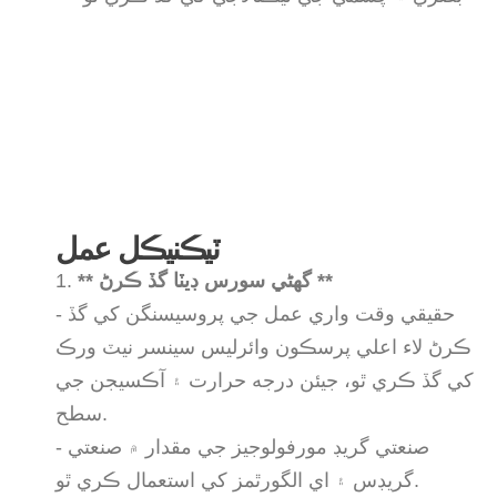
ٽيڪنيڪل عمل
** گھڻي سورس ڊيٽا گڏ ڪرڻ **
1.
- حقيقي وقت واري عمل جي پروسيسنگن کي گڏ
ڪرڻ لاء اعلي پرسڪون وائرلیس سينسر نيٽ ورڪ
کي گڏ ڪري ٿو، جيئن درجه حرارت ۽ آڪسيجن جي
سطح.
- صنعتي گريڊ مورفولوجيز جي مقدار ۾ صنعتي
گريڊس ۽ اي الگورٿمز کي استعمال ڪري ٿو.