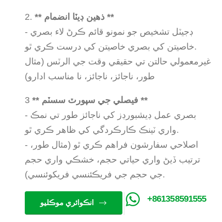
** ذهين ڊيٽا انضمام **
2.
- ڊجيٽل تشخيص جو نمونو قائم ڪرڻ لاء بصري
خاصيتن کي بصري خاصيتن کي درست ڪري ٿو.
غيرمعمولي حالتن تي حقيقي وقت جي الرٽس (مثال
طور، ناجائز، ناجائز، نا مناسب ادارو)
** فيصلي جي سپورٽ سسٽم **
3
- بصري عمل ڊيشبورڊز کي ناجائز طور تي نمڪ
واري ٽينڪ ڪارڪردگي کي ظاهر ڪري ٿو.
- اصلاحي سفارشون فراهم ڪري ٿو (مثال طور،
ترتيب ڏيڻ واري حياتي حجم، خشڪي واري حجم
جي حجم جي فريڪئنسي فریکوئنسي).
+861358591555
انڪوائري موڪليو