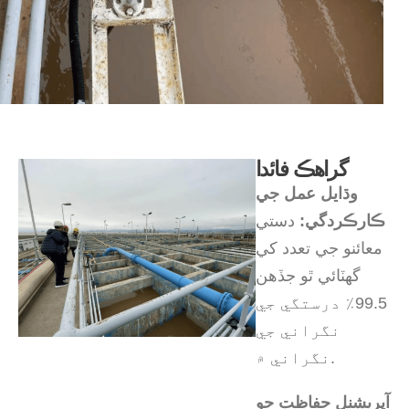
گراهڪ فائدا
وڌايل عمل جي
ڪارڪردگي:
دستي
معائنو جي تعدد کي
گهٽائي ٿو جڏهن
99.5٪ درستگي جي
نگراني جي
نگراني ۾.
آپريشنل حفاظت جو