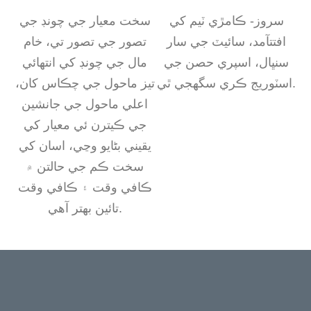
سروز- ڪامڙي ٽيم کي
سخت معيار جي چونڊ جي
افتتآمد، سائيٽ جي سار
تصور جي تصور تي، خام
سنڀال، اسپري حصن جي
مال جي چونڊ کي انتهائي
اسٽوريج ڪري سگهجي ٿي.
تيز ماحول جي چڪاس کان،
اعلي ماحول جي جانشين
جي ڪيترن ئي معيار کي
يقيني بڻايو وڃي، اسان کي
سخت ڪم جي حالتن ۾
ڪافي وقت ۽ ڪافي وقت
تائين بهتر آهي.