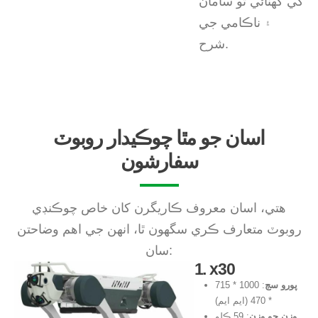
کي گھٽائي ٿو سامان
۽ ناڪامي جي
شرح.
اسان جو مٿا
چوڪيدار روبوٽ
سفارشون
هتي، اسان معروف ڪاريگرن کان خاص چوڪنڊي
روبوٽ متعارف ڪري سگهون ٿا، انهن جي اهم وضاحتن
سان:
1. x30
پورو سڄ
: 1000 * 715
* 470 (ايم ايم)
وزن جو وزن
: 59 ڪلو