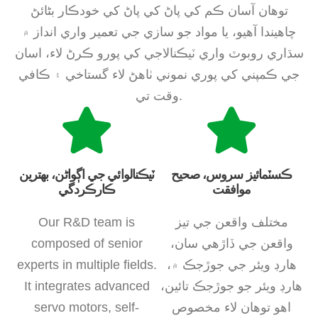
توهان آسان ڪم کي پاڻ کي پاڻ کي خودڪار بڻائڻ
چاهيندا آهيو، يا مواد جو سازي جي تعمير واري انداز ۾
سڌاري روبوٽ واري ٽيڪنالاجي کي پورو ڪرڻ لاء، اسان
جي ڪمپني کي پوري نموني ٺاهڻ لاء گستاخي ۽ ڪافي
وقت تي.
ڪسٽمائيز سروس، صحيح
ٽيڪنالوائي جي اڳواڻن، بهترين
موافقت
ڪارڪردگي
مختلف واقعن جي تيز
Our R&D team is
واقعن جي ڏاڙهي سان،
composed of senior
هارڊ ويئر جي جوڙجڪ ۾،
experts in multiple fields.
هارڊ ويئر جو جوڙجڪ تائين،
It integrates advanced
اهو توهان لاء مخصوص
servo motors, self-