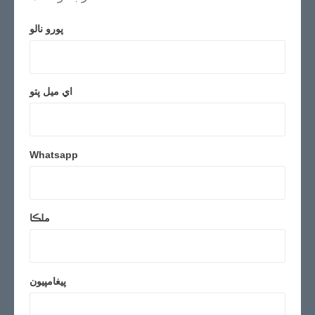
پورو نالو
اي ميل پتو
Whatsapp
ملڪا
پيغامپيون