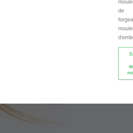
moule
de
forge
moule
d'emb
O
E
u
in
d
ma