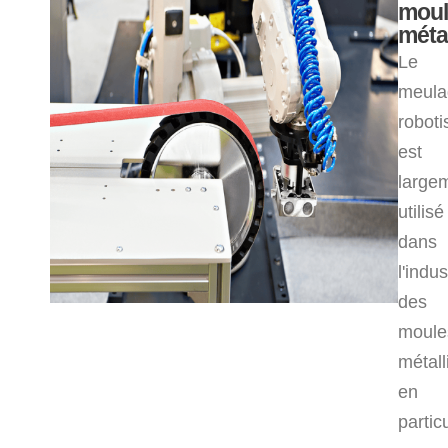
moul
méta
Le
meula
roboti
est
large
utilisé
dans
l'indus
des
moule
métall
en
particu