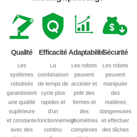
Qualité
Efficacité
Adaptabilité
Sécurité
Les
La
Les robots
Les robots
systèmes
combinaison
peuvent
peuvent
robotisés
de temps de
accéder et
manipuler
garantissent
cycle plus
polir des
des
une qualité
rapides et
formes et
matières
supérieure
d'un
des
dangereuses
et constante
fonctionnement
géométries
et effectuer
avec des
continu
complexes
des tâches