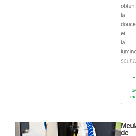
obteni
la
douce
et
la
lumino
souha
O
E
u
in
d
ma
Meul
de