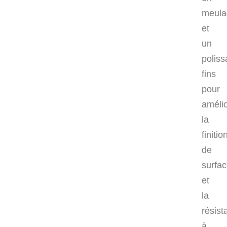
meula
et
un
polis
fins
pour
amélio
la
finitio
de
surfa
et
la
résist
à