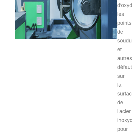
d'oxyd
les
points
de
soudu
et
autres
défau
sur
la
surfa
de
l'acier
inoxy
pour