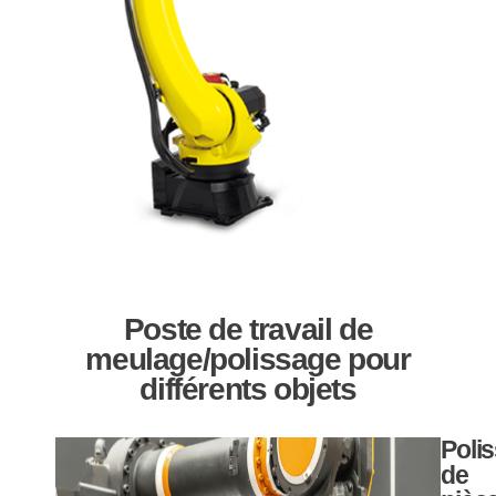
Poste de travail de
meulage/polissage pour
différents objets
Poli
de