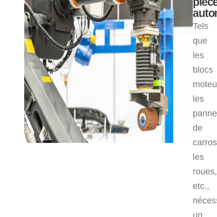
pièc
auto
Tels
que
les
blocs
moteu
les
panne
de
carros
les
roues,
etc.,
nécess
un