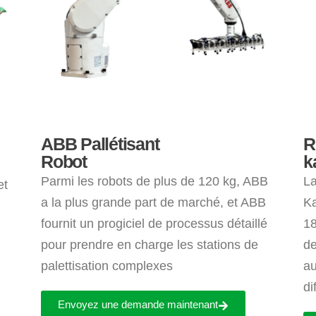
ABB Pallétisant
R
Robot
k
Parmi les robots de plus de 120 kg, ABB
La
et
a la plus grande part de marché, et ABB
K
fournit un progiciel de processus détaillé
18
pour prendre en charge les stations de
de
palettisation complexes
au
di
Envoyez une demande maintenant