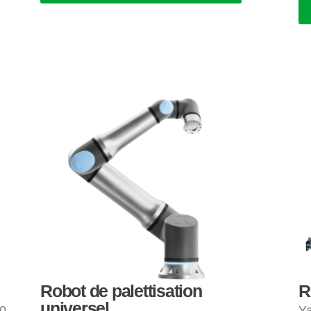
Robot de palettisation
R
universel
00
Ya