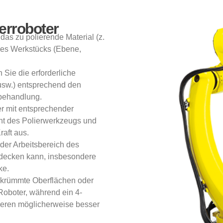
ierroboter
das zu polierende Material (z.
des Werkstücks (Ebene,
Sie die erforderliche
 usw.) entsprechend den
behandlung.
r mit entsprechender
ht des Polierwerkzeugs und
raft aus.
 der Arbeitsbereich des
decken kann, insbesondere
ke.
gekrümmte Oberflächen oder
Roboter, während ein 4-
ieren möglicherweise besser