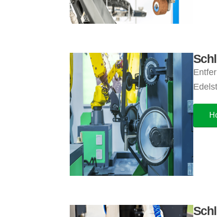
Schl
Entfe
Edelst
Ho
Schl