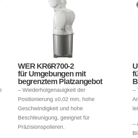
WER KR6R700-2
U
für Umgebungen mit
f
begrenztem Platzangebot
B
e
– Wiederholgenauigkeit der
– 
Positionierung ±0,02 mm, hohe
Ar
Geschwindigkeit und hohe
le
Beschleunigung, geeignet für
– 
Präzisionspolieren.
Bi